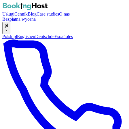
Usługi
Cennik
Blog
Case studies
O nas
Bezpłatna wycena
pl
Polski
pl
English
en
Deutsch
de
Español
es