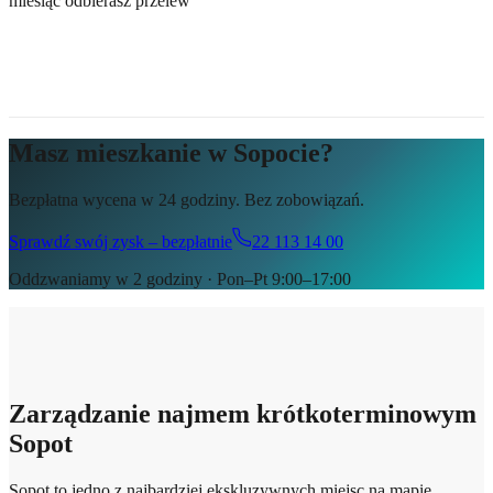
miesiąc odbierasz przelew
Masz mieszkanie w Sopocie?
Bezpłatna wycena w 24 godziny. Bez zobowiązań.
Sprawdź swój zysk – bezpłatnie
22 113 14 00
Oddzwaniamy w 2 godziny · Pon–Pt 9:00–17:00
Zarządzanie najmem krótkoterminowym
Sopot
Sopot to jedno z najbardziej ekskluzywnych miejsc na mapie