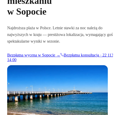
mieszkaniu
w Sopocie
Najdroższa plaża w Polsce. Letnie stawki za noc należą do
najwyższych w kraju — prestiżowa lokalizacja, wymagający gość
spektakularne wyniki w sezonie.
Bezpłatna wycena w Sopocie →
Bezpłatna konsultacja · 22 113
14 00