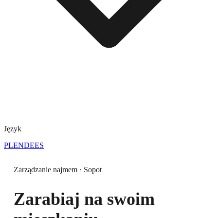
Język
PL
EN
DE
ES
Zarządzanie najmem · Sopot
Zarabiaj na swoim