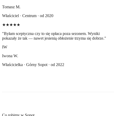
Tomasz M.
Właściciel · Centrum · od 2020
★★★★★
"
Byłam sceptyczna czy to się opłaca poza sezonem. Wyniki
pokazały że tak — nawet jesienią obłożenie trzyma się dobrze.
"
IW
Iwona W.
Właścicielka · Górny Sopot · od 2022
Co robimy w Sopot