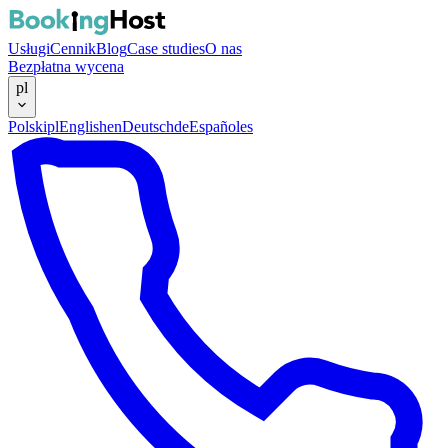
Usługi
Cennik
Blog
Case studies
O nas
Bezpłatna wycena
pl
Polski
pl
English
en
Deutsch
de
Español
es