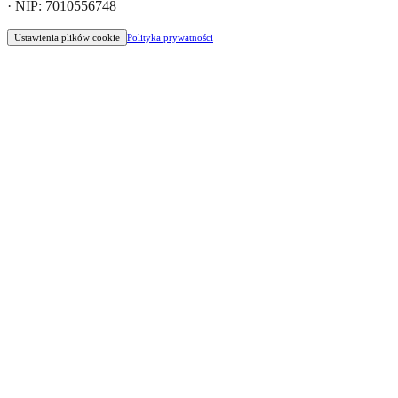
· NIP: 7010556748
Ustawienia plików cookie
Polityka prywatności