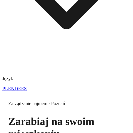
Język
PL
EN
DE
ES
Zarządzanie najmem · Poznań
Zarabiaj na swoim