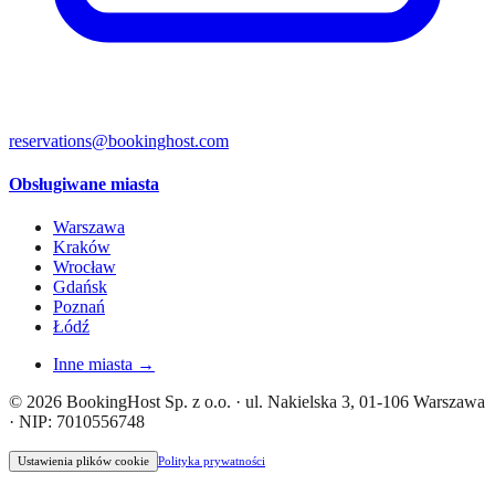
reservations@bookinghost.com
Obsługiwane miasta
Warszawa
Kraków
Wrocław
Gdańsk
Poznań
Łódź
Inne miasta →
© 2026 BookingHost Sp. z o.o. · ul. Nakielska 3, 01-106 Warszawa
· NIP: 7010556748
Ustawienia plików cookie
Polityka prywatności