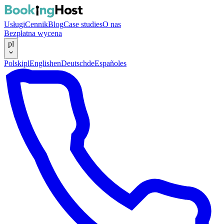
Usługi
Cennik
Blog
Case studies
O nas
Bezpłatna wycena
pl
Polski
pl
English
en
Deutsch
de
Español
es