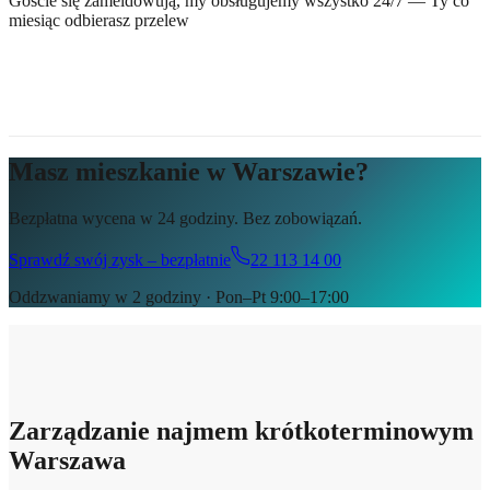
Goście się zameldowują, my obsługujemy wszystko 24/7 — Ty co
miesiąc odbierasz przelew
Masz mieszkanie w Warszawie?
Bezpłatna wycena w 24 godziny. Bez zobowiązań.
Sprawdź swój zysk – bezpłatnie
22 113 14 00
Oddzwaniamy w 2 godziny · Pon–Pt 9:00–17:00
Zarządzanie najmem krótkoterminowym
Warszawa