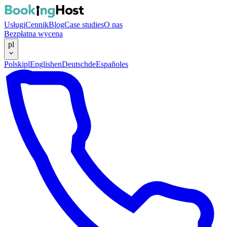
Usługi
Cennik
Blog
Case studies
O nas
Bezpłatna wycena
pl
Polski
pl
English
en
Deutsch
de
Español
es