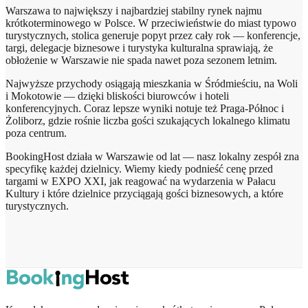
Warszawa to największy i najbardziej stabilny rynek najmu
krótkoterminowego w Polsce. W przeciwieństwie do miast typowo
turystycznych, stolica generuje popyt przez cały rok — konferencje,
targi, delegacje biznesowe i turystyka kulturalna sprawiają, że
obłożenie w Warszawie nie spada nawet poza sezonem letnim.
Najwyższe przychody osiągają mieszkania w Śródmieściu, na Woli
i Mokotowie — dzięki bliskości biurowców i hoteli
konferencyjnych. Coraz lepsze wyniki notuje też Praga-Północ i
Żoliborz, gdzie rośnie liczba gości szukających lokalnego klimatu
poza centrum.
BookingHost działa w Warszawie od lat — nasz lokalny zespół zna
specyfikę każdej dzielnicy. Wiemy kiedy podnieść cenę przed
targami w EXPO XXI, jak reagować na wydarzenia w Pałacu
Kultury i które dzielnice przyciągają gości biznesowych, a które
turystycznych.