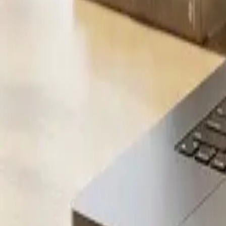
22 113 14 00
Ogólne
Usługi
Cennik
Blog
Case studies
O nas
FAQ
Oferta