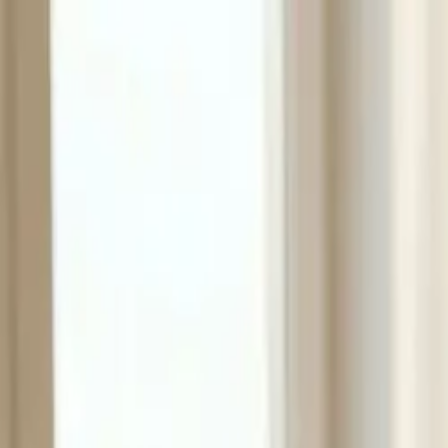
Usługi
Cennik
Blog
Case studies
O nas
Bezpłatna wycena
pl
Polski
pl
English
en
Deutsch
de
Español
es