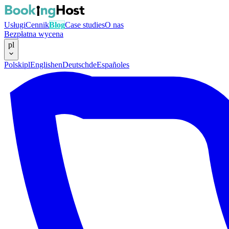
Usługi
Cennik
Blog
Case studies
O nas
Bezpłatna wycena
pl
Polski
pl
English
en
Deutsch
de
Español
es