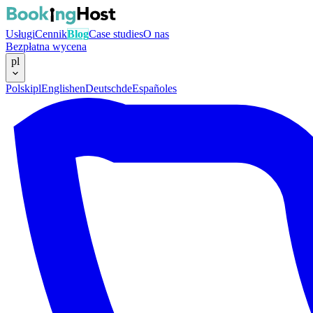
Usługi
Cennik
Blog
Case studies
O nas
Bezpłatna wycena
pl
Polski
pl
English
en
Deutsch
de
Español
es