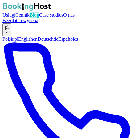
Usługi
Cennik
Blog
Case studies
O nas
Bezpłatna wycena
pl
Polski
pl
English
en
Deutsch
de
Español
es