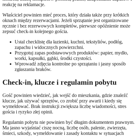
reakcję na reklamacje.
Właściciel powinien mieć proces, który działa także przy krótkich
oknach między rezerwacjami. Jeżeli sprzątanie jest organizowane
ręcznie i bez rezerwowych kompletów, pierwsze opóźnienie może
zepsuć check-in kolejnego gościa.
Ustal checklistę dla łazienki, kuchni, tekstyliów, podłóg,
zapachu i widocznych powierzchni.
Przygotuj zapas podstawowych produktów: papier, mydło,
worki, kapsułki, gąbki, środki czystości.
Wprowadź zdjęcia kontrolne po sprzątaniu i jasny sposób
zgłaszania braków.
Check-in, klucze i regulamin pobytu
Gość powinien wiedzieć, jak wejść do mieszkania, gdzie znaleźć
klucze, jak używać sprzętów, co zrobić przy awarii i kiedy się
wymeldować. Brak instrukcji zwiększa liczbę wiadomości, stres
gościa i ryzyko złej opinii.
Regulamin pobytu nie powinien być długim dokumentem prawnym.
Ma jasno wyjaśniać ciszę nocną, liczbę osób, palenie, zwierzęta,
śmieci, szkody, wymeldowanie i zasady kontaktu w sytuacjach