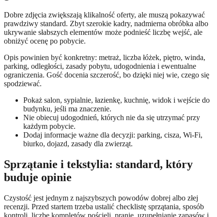
Dobre zdjęcia zwiększają klikalność oferty, ale muszą pokazywać
prawdziwy standard. Zbyt szerokie kadry, nadmierna obróbka albo
ukrywanie słabszych elementów może podnieść liczbę wejść, ale
obniżyć ocenę po pobycie.
Opis powinien być konkretny: metraż, liczba łóżek, piętro, winda,
parking, odległości, zasady pobytu, udogodnienia i ewentualne
ograniczenia. Gość docenia szczerość, bo dzięki niej wie, czego się
spodziewać.
Pokaż salon, sypialnie, łazienkę, kuchnię, widok i wejście do
budynku, jeśli ma znaczenie.
Nie obiecuj udogodnień, których nie da się utrzymać przy
każdym pobycie.
Dodaj informacje ważne dla decyzji: parking, cisza, Wi-Fi,
biurko, dojazd, zasady dla zwierząt.
Sprzątanie i tekstylia: standard, który
buduje opinie
Czystość jest jednym z najszybszych powodów dobrej albo złej
recenzji. Przed startem trzeba ustalić checklistę sprzątania, sposób
kontroli, liczbę kompletów pościeli, pranie, uzupełnianie zapasów i