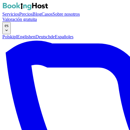
Servicios
Precios
Blog
Casos
Sobre nosotros
Valoración gratuita
es
Polski
pl
English
en
Deutsch
de
Español
es