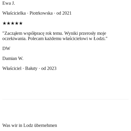
Ewa J.
Właścicielka · Piotrkowska · od 2021
★★★★★
"
Zacząłem współpracę rok temu. Wyniki przerosły moje
oczekiwania. Polecam każdemu właścicielowi w Łodzi.
"
DW
Damian W.
Właściciel · Bałuty · od 2023
Was wir in Lodz übernehmen