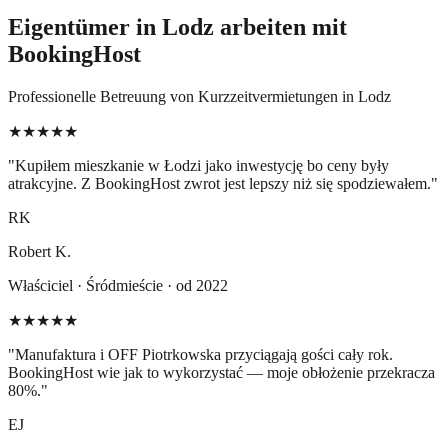
Eigentümer in Lodz arbeiten mit
BookingHost
Professionelle Betreuung von Kurzzeitvermietungen in Lodz
★★★★★
"
Kupiłem mieszkanie w Łodzi jako inwestycję bo ceny były
atrakcyjne. Z BookingHost zwrot jest lepszy niż się spodziewałem.
"
RK
Robert K.
Właściciel · Śródmieście · od 2022
★★★★★
"
Manufaktura i OFF Piotrkowska przyciągają gości cały rok.
BookingHost wie jak to wykorzystać — moje obłożenie przekracza
80%.
"
EJ