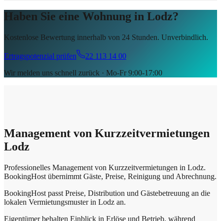
Haben Sie eine Wohnung in Lodz?
Kostenlose Bewertung innerhalb von 24 Stunden. Unverbindlich.
Ertragspotenzial prüfen
22 113 14 00
Wir melden uns schnell zurück · Mo-Fr 9:00-17:00
Management von Kurzzeitvermietungen
Lodz
Professionelles Management von Kurzzeitvermietungen in Lodz.
BookingHost übernimmt Gäste, Preise, Reinigung und Abrechnung.
BookingHost passt Preise, Distribution und Gästebetreuung an die
lokalen Vermietungsmuster in Lodz an.
Eigentümer behalten Einblick in Erlöse und Betrieb, während