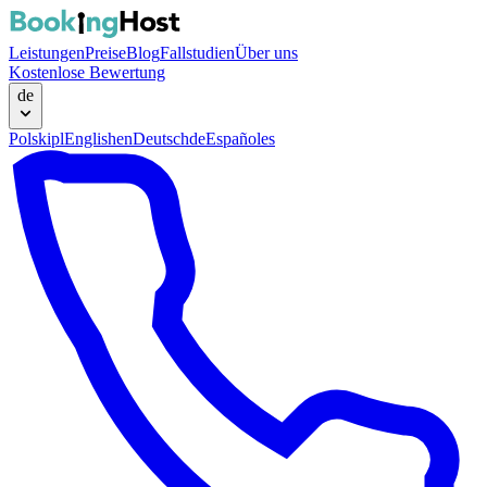
Leistungen
Preise
Blog
Fallstudien
Über uns
Kostenlose Bewertung
de
Polski
pl
English
en
Deutsch
de
Español
es