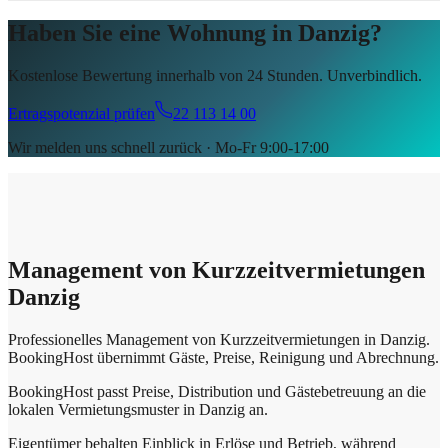
Haben Sie eine Wohnung in Danzig?
Kostenlose Bewertung innerhalb von 24 Stunden. Unverbindlich.
Ertragspotenzial prüfen
22 113 14 00
Wir melden uns schnell zurück · Mo-Fr 9:00-17:00
Management von Kurzzeitvermietungen
Danzig
Professionelles Management von Kurzzeitvermietungen in Danzig.
BookingHost übernimmt Gäste, Preise, Reinigung und Abrechnung.
BookingHost passt Preise, Distribution und Gästebetreuung an die
lokalen Vermietungsmuster in Danzig an.
Eigentümer behalten Einblick in Erlöse und Betrieb, während