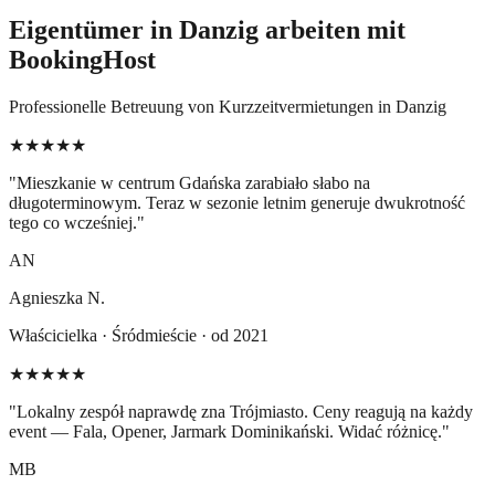
Eigentümer in Danzig arbeiten mit
BookingHost
Professionelle Betreuung von Kurzzeitvermietungen in Danzig
★★★★★
"
Mieszkanie w centrum Gdańska zarabiało słabo na
długoterminowym. Teraz w sezonie letnim generuje dwukrotność
tego co wcześniej.
"
AN
Agnieszka N.
Właścicielka · Śródmieście · od 2021
★★★★★
"
Lokalny zespół naprawdę zna Trójmiasto. Ceny reagują na każdy
event — Fala, Opener, Jarmark Dominikański. Widać różnicę.
"
MB