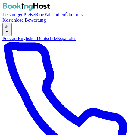
Leistungen
Preise
Blog
Fallstudien
Über uns
Kostenlose Bewertung
de
Polski
pl
English
en
Deutsch
de
Español
es