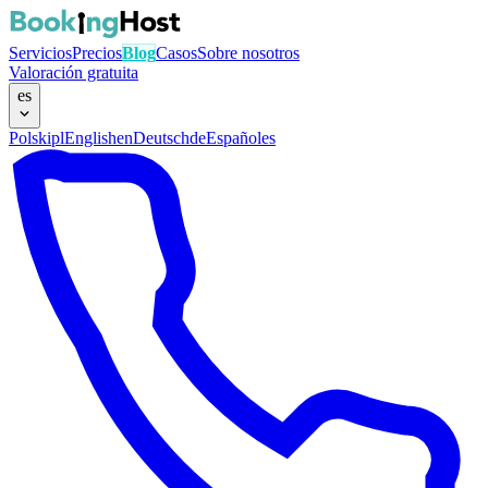
Servicios
Precios
Blog
Casos
Sobre nosotros
Valoración gratuita
es
Polski
pl
English
en
Deutsch
de
Español
es