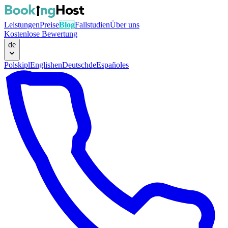
Leistungen
Preise
Blog
Fallstudien
Über uns
Kostenlose Bewertung
de
Polski
pl
English
en
Deutsch
de
Español
es