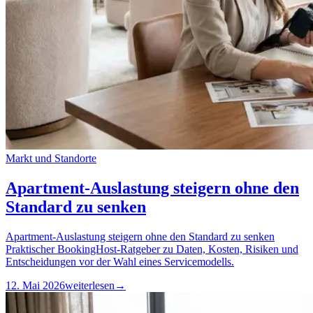
Markt und Standorte
Apartment-Auslastung steigern ohne den
Standard zu senken
Apartment-Auslastung steigern ohne den Standard zu senken
Praktischer BookingHost-Ratgeber zu Daten, Kosten, Risiken und
Entscheidungen vor der Wahl eines Servicemodells.
12. Mai 2026
weiterlesen
→