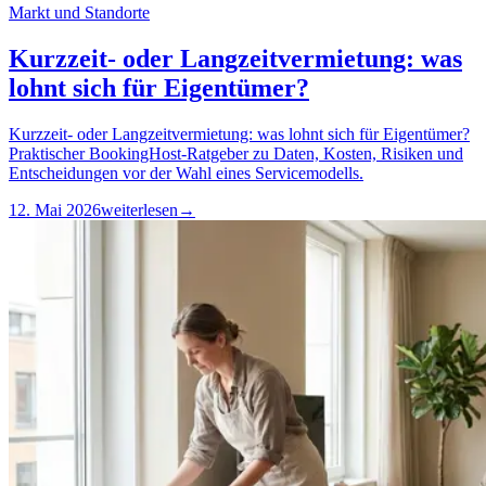
Markt und Standorte
Kurzzeit- oder Langzeitvermietung: was
lohnt sich für Eigentümer?
Kurzzeit- oder Langzeitvermietung: was lohnt sich für Eigentümer?
Praktischer BookingHost-Ratgeber zu Daten, Kosten, Risiken und
Entscheidungen vor der Wahl eines Servicemodells.
12. Mai 2026
weiterlesen
→