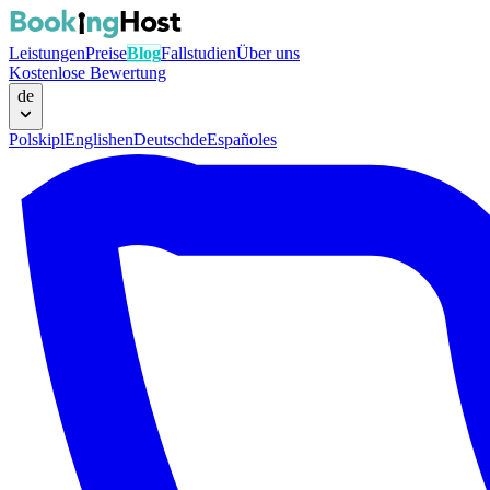
Leistungen
Preise
Blog
Fallstudien
Über uns
Kostenlose Bewertung
de
Polski
pl
English
en
Deutsch
de
Español
es