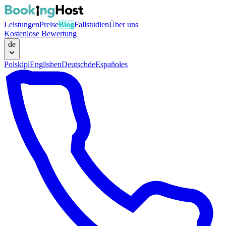
Leistungen
Preise
Blog
Fallstudien
Über uns
Kostenlose Bewertung
de
Polski
pl
English
en
Deutsch
de
Español
es