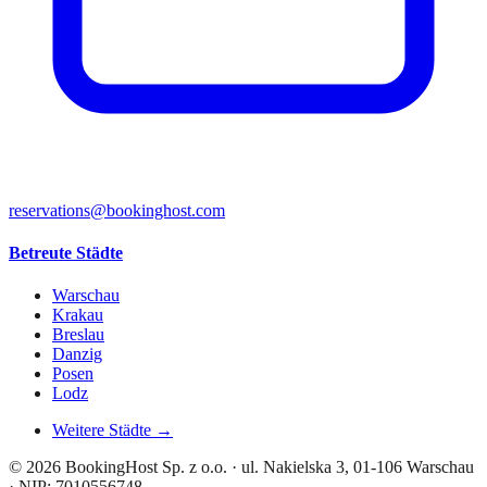
reservations@bookinghost.com
Betreute Städte
Warschau
Krakau
Breslau
Danzig
Posen
Lodz
Weitere Städte →
© 2026 BookingHost Sp. z o.o. · ul. Nakielska 3, 01-106 Warschau
· NIP: 7010556748